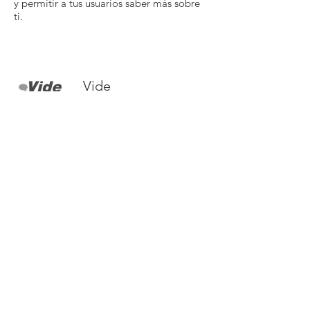
y permitir a tus usuarios saber más sobre
ti.
Vide
Párrafo. Haz clic aquí para agregar tu
propio texto y editar. Es fácil. Haz clic en
Editar Texto o doble clic aquí para
agregar tu contenido y cambiar la fuente.
En este espacio puedes contar tu historia
y permitir a tus usuarios saber más sobre
ti.
¿Más información?
Contáctanos