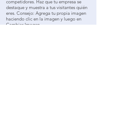
competidores. Haz que tu empresa se
destaque y muestra a tus visitantes quién
eres. Consejo: Agrega tu propia imagen
haciendo clic en la imagen y luego en
Cambiar Imagen.
Diego Macriss, Gerente
de ventas
Denis@axisgroup.com
|
Phone:
123-456-7890
Este es un buen espacio para extenderte
sobre tu compañía y servicios. Puedes
usar este espacio para incorporar más
detalles sobre tu empresa. Escribe sobre
tu personal y los servicios que ofreces.
Cuéntales a los visitantes la historia sobre