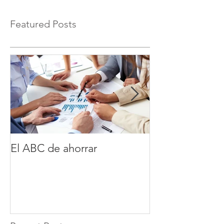
Featured Posts
El ABC de ahorrar
Tiempo es din