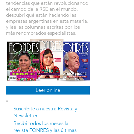
tendencias que están revolucionando
el campo de la RSE en el mundo,
descubrí qué están haciendo las
empresas argentinas en esta materia,
y leé las columnas escritas por los
más renombrados especialistas.
Leer online
Suscribite a nuestra Revista y
Newsletter
Recibí todos los meses la
revista FONRES y las últimas